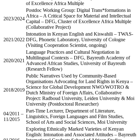
of Excellence Africa Multiple
Postdoc Working Group: Digital Trans*formations in
Africa – A Critical Space for Material and Intellectual
2023/2024
Capital – DFG, Cluster of Excellence Africa Multiple
(Collaborative Project)
Intonation in Kenyan English and Kiswahili – TWAS-
2021/2022
DFG, Phonetic Laboratory, University of Cologne
(Visiting Cooperation Scientist, ongoing)
Language Practices and Cultural Negotiation in
Multilingual Contexts – DFG, Bayreuth Academy of
2020/2021
Advanced African Studies, University of Bayreuth
(Research Fellow)
Public Narratives Used by Community-Based
Organisations Advocating for Land Rights in Kenya –
Science for Global Development NWO/WOTRO &
2018/2019
Dutch Ministry of Foreign Affairs, Collaborative
Project: Radboud University, Leiden University & Moi
University (Postdoctoral Researcher)
Part-Time Lecturer, Department of Literature,
04/2011 –
Linguistics, Foreign Languages and Film Studies,
11/2015
School of Arts and Social Sciences, Moi University
Exploring Ethnically Marked Varieties of Kenyan
English: Intonation and Associated Attitudes – Bayreuth