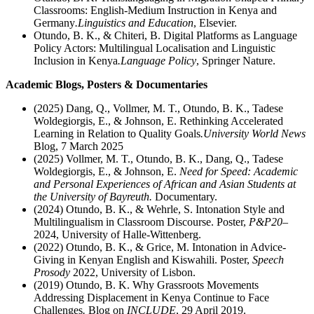
Classrooms: English-Medium Instruction in Kenya and
Germany
.
Linguistics and Education
, Elsevier.
Otundo, B. K., & Chiteri, B. Digital Platforms as Language
Policy Actors: Multilingual Localisation and Linguistic
Inclusion in Kenya
.
Language Policy
, Springer Nature.
Academic Blogs, Posters & Documentaries
(2025) Dang, Q., Vollmer, M. T., Otundo, B. K., Tadese
Woldegiorgis, E., & Johnson, E. Rethinking Accelerated
Learning in Relation to Quality Goals
.
University World News
Blog, 7 March 2025
(2025) Vollmer, M. T., Otundo, B. K., Dang, Q., Tadese
Woldegiorgis, E., & Johnson, E.
Need for Speed: Academic
and Personal Experiences of African and Asian Students at
the University of Bayreuth.
Documentary.
(2024) Otundo, B. K., & Wehrle, S. Intonation Style and
Multilingualism in Classroom Discourse. Poster,
P&P20
–
2024, University of Halle-Wittenberg.
(2022) Otundo, B. K., & Grice, M. Intonation in Advice-
Giving in Kenyan English and Kiswahili. Poster,
Speech
Prosody
2022, University of Lisbon.
(2019) Otundo, B. K. Why Grassroots Movements
Addressing Displacement in Kenya Continue to Face
Challenges
.
Blog on
INCLUDE
, 29 April 2019.