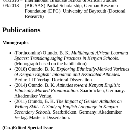
01/2016 –
International Graduate School of African Studies
09/2018
(BIGSAS) Partial Scholarship, German Research
Foundation (DFG), University of Bayreuth (Doctoral
Research)
Publications
Monographs
(Forthcoming) Otundo, B. K.
Multilingual African Learning
Spaces: Translanguaging Practices in Kenyan Schools.
(Monograph based on the habilitation)
(2018) Otundo, B. K.
Exploring Ethnically-Marked Varieties
of Kenyan English: Intonation and Associated Attitudes.
Berlin: LIT Verlag. Doctoral Dissertation.
(2014) Otundo, B. K.
Attitudes toward Kenyan English:
Ethnically-Marked Pronunciation.
Saarbrücken, Germany:
Akademiker Verlag.
(2011) Otundo, B. K.
The Impact of Gender Attitudes on
Writing Skills: A Study of English Language in Kenyan
Secondary Schools.
Saarbrücken, Germany: Akademiker
Verlag. Master’s Dissertation.
(Co-)Edited Special Issue