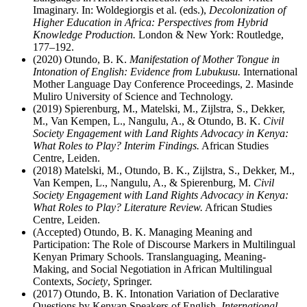
Imaginary. In: Woldegiorgis et al. (eds.),
Decolonization of
Higher Education in Africa: Perspectives from Hybrid
Knowledge Production.
London & New York: Routledge,
177–192.
(2020) Otundo, B. K.
Manifestation of Mother Tongue in
Intonation of English: Evidence from Lubukusu.
International
Mother Language Day Conference Proceedings, 2. Masinde
Muliro University of Science and Technology.
(2019) Spierenburg, M., Matelski, M., Zijlstra, S., Dekker,
M., Van Kempen, L., Nangulu, A., & Otundo, B. K.
Civil
Society Engagement with Land Rights Advocacy in Kenya:
What Roles to Play? Interim Findings.
African Studies
Centre, Leiden.
(2018) Matelski, M., Otundo, B. K., Zijlstra, S., Dekker, M.,
Van Kempen, L., Nangulu, A., & Spierenburg, M.
Civil
Society Engagement with Land Rights Advocacy in Kenya:
What Roles to Play? Literature Review.
African Studies
Centre, Leiden.
(Accepted) Otundo, B. K. Managing Meaning and
Participation: The Role of Discourse Markers in Multilingual
Kenyan Primary Schools. Translanguaging, Meaning-
Making, and Social Negotiation in African Multilingual
Contexts,
Society
, Springer.
(2017) Otundo, B. K. Intonation Variation of Declarative
Questions by Kenyan Speakers of English.
International