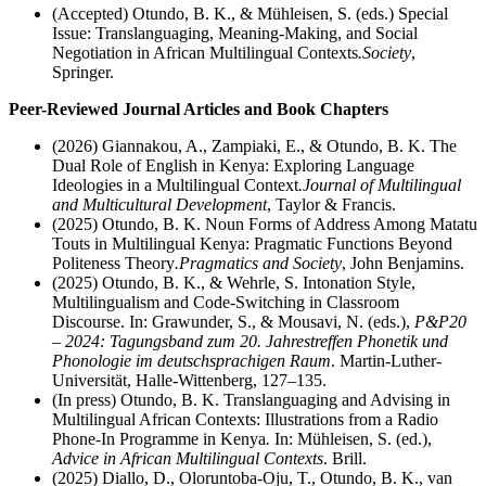
(Accepted) Otundo, B. K., & Mühleisen, S. (eds.) Special
Issue: Translanguaging, Meaning-Making, and Social
Negotiation in African Multilingual Contexts
.
Society
,
Springer.
Peer-Reviewed Journal Articles and Book Chapters
(2026) Giannakou, A., Zampiaki, E., & Otundo, B. K. The
Dual Role of English in Kenya: Exploring Language
Ideologies in a Multilingual Context
.
Journal of Multilingual
and Multicultural Development
, Taylor & Francis.
(2025) Otundo, B. K. Noun Forms of Address Among Matatu
Touts in Multilingual Kenya: Pragmatic Functions Beyond
Politeness Theory
.
Pragmatics and Society
, John Benjamins.
(2025) Otundo, B. K., & Wehrle, S. Intonation Style,
Multilingualism and Code-Switching in Classroom
Discourse. In: Grawunder, S., & Mousavi, N. (eds.),
P&P20
– 2024: Tagungsband zum 20. Jahrestreffen Phonetik und
Phonologie im deutschsprachigen Raum
. Martin-Luther-
Universität, Halle-Wittenberg, 127–135.
(In press) Otundo, B. K. Translanguaging and Advising in
Multilingual African Contexts: Illustrations from a Radio
Phone-In Programme in Kenya
.
In: Mühleisen, S. (ed.),
Advice in African Multilingual Contexts
. Brill.
(2025) Diallo, D., Oloruntoba-Oju, T., Otundo, B. K., van