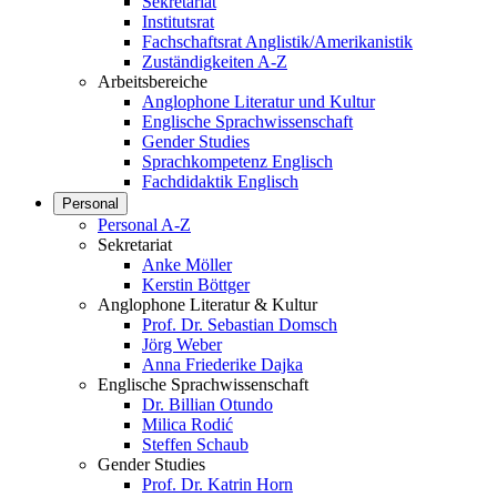
Sekretariat
Institutsrat
Fachschaftsrat Anglistik/Amerikanistik
Zuständigkeiten A-Z
Arbeitsbereiche
Anglophone Literatur und Kultur
Englische Sprachwissenschaft
Gender Studies
Sprachkompetenz Englisch
Fachdidaktik Englisch
Personal
Personal A-Z
Sekretariat
Anke Möller
Kerstin Böttger
Anglophone Literatur & Kultur
Prof. Dr. Sebastian Domsch
Jörg Weber
Anna Friederike Dajka
Englische Sprachwissenschaft
Dr. Billian Otundo
Milica Rodić
Steffen Schaub
Gender Studies
Prof. Dr. Katrin Horn