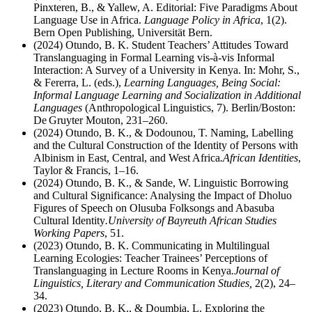
Pinxteren, B., & Yallew, A. Editorial: Five Paradigms About
Language Use in Africa.
Language Policy in Africa
, 1(2).
Bern Open Publishing, Universität Bern.
(2024) Otundo, B. K. Student Teachers’ Attitudes Toward
Translanguaging in Formal Learning vis-à-vis Informal
Interaction: A Survey of a University in Kenya. In: Mohr, S.,
& Fererra, L. (eds.),
Learning Languages, Being Social:
Informal Language Learning and Socialization in Additional
Languages
(Anthropological Linguistics, 7). Berlin/Boston:
De Gruyter Mouton, 231–260.
(2024) Otundo, B. K., & Dodounou, T. Naming, Labelling
and the Cultural Construction of the Identity of Persons with
Albinism in East, Central, and West Africa
.
African Identities
,
Taylor & Francis, 1–16.
(2024) Otundo, B. K., & Sande, W. Linguistic Borrowing
and Cultural Significance: Analysing the Impact of Dholuo
Figures of Speech on Olusuba Folksongs and Abasuba
Cultural Identity
.
University of Bayreuth African Studies
Working Papers
, 51.
(2023) Otundo, B. K. Communicating in Multilingual
Learning Ecologies: Teacher Trainees’ Perceptions of
Translanguaging in Lecture Rooms in Kenya
.
Journal of
Linguistics, Literary and Communication Studies,
2(2), 24–
34.
(2023) Otundo, B. K., & Doumbia, L. Exploring the