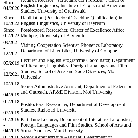
Since
English Linguistics, Institute of English and American
04/2026
Studies, University of Greifswald
Since
Habilitation (Postdoctoral Teaching Qualification) in
10/2022
English Linguistics, University of Bayreuth
Since
Postdoctoral Researcher, Cluster of Excellence Africa
01/2022
Multiple, University of Bayreuth
09/2021
Visiting Cooperation Scientist, Phonetics Laboratory,
-
Department of Linguistics, University of Cologne
12/2021
Lecturer and English Programme Coordinator, Department
05/2019
of Literature, Linguistics, Foreign Languages and Film
-
Studies, School of Arts and Social Sciences, Moi
12/2021
University
10/2018
Senior Administrative Assistant, Department of Extension
–
and Outreach, AR&E Division, Moi University
04/2019
01/2018
Postdoctoral Researcher, Department of Development
-
Studies, Radboud University
07/2019
01/2016
Part-Time Lecturer, Department of Literature, Linguistics,
-
Foreign Languages and Film Studies, School of Arts and
04/2019
Social Sciences, Moi University
01/2016
Senior Administrative Assistant, Department of