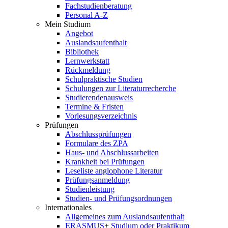
Fachstudienberatung
Personal A-Z
Mein Studium
Angebot
Auslandsaufenthalt
Bibliothek
Lernwerkstatt
Rückmeldung
Schulpraktische Studien
Schulungen zur Literaturrecherche
Studierendenausweis
Termine & Fristen
Vorlesungsverzeichnis
Prüfungen
Abschlussprüfungen
Formulare des ZPA
Haus- und Abschlussarbeiten
Krankheit bei Prüfungen
Leseliste anglophone Literatur
Prüfungsanmeldung
Studienleistung
Studien- und Prüfungsordnungen
Internationales
Allgemeines zum Auslandsaufenthalt
ERASMUS+ Studium oder Praktikum