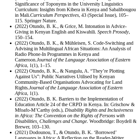
Significance of Toponyms in the University Linguistics
Curriculum: Insights from Kibera in Kenya and Sabalibougou
in Mali
.
Curriculum Perspectives
, 43 (Special Issue), 105–
115. Springer Nature.
(2022) Otundo, B. K., & Grice, M. Intonation in Advice-
Giving in Kenyan English and Kiswahili.
Speech Prosody
,
150–154.
(2022) Otundo, B. K., & Mühleisen, S. Code-Switching and
Advising in Multilingual African Situations: An Analysis of
Radio Phone-In Programmes in Kenya and
Cameroon
.
Journal of the Language Association of Eastern
Africa
, 1(1), 1–15.
(2022) Otundo, B. K., & Nangulu, A. “They’re Plotting
Against Us”: Public Narratives Utilised by Kenyan
Community-Based Organisations Advocating for Land
Rights
.
Journal of the Language Association of Eastern
Africa
, 1(1).
(2022) Otundo, B. K. Barriers to the Implementation of
Education Article 24 of the CRPD in Kenya. In: Grischow &
Mfoafo-M’Carthy (eds.),
Disability Rights and Inclusiveness
in Africa: The Convention on the Rights of Persons with
Disabilities, Challenges and Change.
Woodbridge: Boydell &
Brewer, 103–130.
(2021) Dodounou, T., & Otundo, B. K. ‘Borrowed’
Languages in Africa: A Reflection on the Reader-Writer