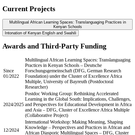
Current Projects
Multilingual African Learning Spaces: Translanguaging Practices in
Kenyan Schools
Intonation of Kenyan English and Swahili
Drawing on research in multilingual education, applied linguistics,
and African sociolinguistics, this project frames translanguaging as a
This project originated from a collaborative visit to the Phonetic
Awards and Third-Party Funding
dynamic, relational practice through which teachers and learners
Laboratory at the University of Cologne, funded by the World
draw on their full linguistic repertoires to construct meaning, access
Academy of Sciences and DFG. The research focuses on the
knowledge, and negotiate identity in formal learning environments.
Multilingual African Learning Spaces: Translanguaging
analysis of Kenyan English and Swahili, with plans to extend to
Focusing on Kenya as a paradigmatic multilingual context, the study
Practices in Kenyan Schools – Deutsche
other languages among the more than 60 indigenous languages
examines the country’s complex linguistic ecology, the evolution of
Since
Forschungsgemeinschaft (DFG, German Research
spoken in Kenya. The research explores how Kenyan English
its language-in-education policies, and the persistent gap between
01/2022
Foundation) under the Cluster of Excellence Africa
intonation and other prosodic features are shaped by the multilingual
official prescriptions and classroom practices. The research
Multiple, University of Bayreuth (Postdoctoral
repertoires of speakers, shedding light on the interplay between
demonstrates that Kenyan schools operate as de facto
Researcher)
language contact, phonetic variation, and sociolinguistic identity.
translanguaging spaces, where English, Swahili, and local languages
Some insights can be found
here
.
Postdoc Working Group: Rethinking Accelerated
are routinely interwoven despite monoglossic policy frameworks.
Learning in the Global South: Implications, Challenges,
2024/2025
and Perspectives for Educational Development in Africa
More information about the project can be accessed
here
.
and Asia – DFG, Cluster of Excellence Africa Multiple
(Collaborative Project)
International Workshop: Making Meaning, Shaping
Knowledge – Perspectives and Practices in African and
12/2024
African Diasporic Multilingual Spaces – DFG, Cluster