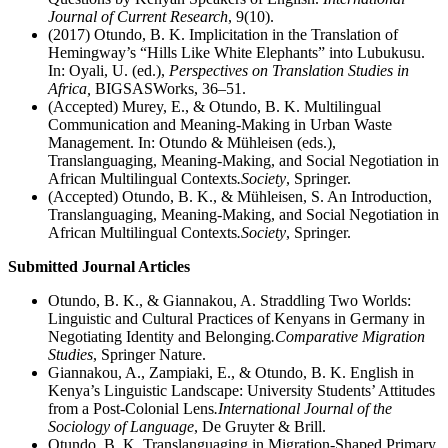
Journal of Current Research
, 9(10).
(2017) Otundo, B. K. Implicitation in the Translation of
Hemingway’s “Hills Like White Elephants” into Lubukusu.
In: Oyali, U. (ed.),
Perspectives on Translation Studies in
Africa,
BIGSASWorks, 36–51.
(Accepted) Murey, E., & Otundo, B. K. Multilingual
Communication and Meaning-Making in Urban Waste
Management. In: Otundo & Mühleisen (eds.),
Translanguaging, Meaning-Making, and Social Negotiation in
African Multilingual Contexts
.
Society
, Springer.
(Accepted) Otundo, B. K., & Mühleisen, S. An Introduction,
Translanguaging, Meaning-Making, and Social Negotiation in
African Multilingual Contexts
.
Society
, Springer.
Submitted Journal Articles
Otundo, B. K., & Giannakou, A. Straddling Two Worlds:
Linguistic and Cultural Practices of Kenyans in Germany in
Negotiating Identity and Belonging
.
Comparative Migration
Studies
, Springer Nature.
Giannakou, A., Zampiaki, E., & Otundo, B. K. English in
Kenya’s Linguistic Landscape: University Students’ Attitudes
from a Post-Colonial Lens
.
International Journal of the
Sociology of Language
, De Gruyter & Brill.
Otundo, B. K. Translanguaging in Migration-Shaped Primary