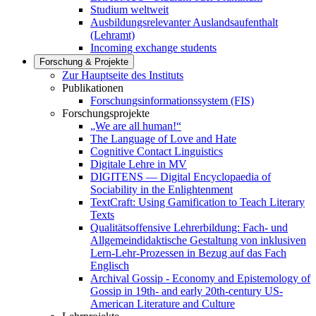
Studium weltweit
Ausbildungsrelevanter Auslandsaufenthalt
(Lehramt)
Incoming exchange students
Forschung & Projekte
Zur Hauptseite des Instituts
Publikationen
Forschungsinformationssystem (FIS)
Forschungsprojekte
„We are all human!“
The Language of Love and Hate
Cognitive Contact Linguistics
Digitale Lehre in MV
DIGITENS — Digital Encyclopaedia of
Sociability in the Enlightenment
TextCraft: Using Gamification to Teach Literary
Texts
Qualitätsoffensive Lehrerbildung: Fach- und
Allgemeindidaktische Gestaltung von inklusiven
Lern-Lehr-Prozessen in Bezug auf das Fach
Englisch
Archival Gossip - Economy and Epistemology of
Gossip in 19th- and early 20th-century US-
American Literature and Culture