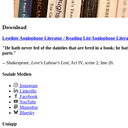
Download
Leseliste Anglophone Literatur / Reading List Anglophone Liter
"He hath never fed of the dainties that are bred in a book; he hath 
parts."
-- Shakespeare,
Love's Labour's Lost
, Act IV, scene 2, line 26.
Soziale Medien
Instagram
LinkedIn
Facebook
YouTube
Mastodon
Bluesky
Uniapp