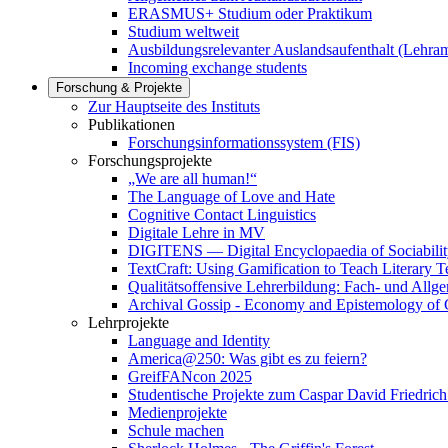
ERASMUS+ Studium oder Praktikum
Studium weltweit
Ausbildungsrelevanter Auslandsaufenthalt (Lehram
Incoming exchange students
Forschung & Projekte
Zur Hauptseite des Instituts
Publikationen
Forschungsinformationssystem (FIS)
Forschungsprojekte
„We are all human!“
The Language of Love and Hate
Cognitive Contact Linguistics
Digitale Lehre in MV
DIGITENS — Digital Encyclopaedia of Sociability
TextCraft: Using Gamification to Teach Literary T
Qualitätsoffensive Lehrerbildung: Fach- und Allg
Archival Gossip - Economy and Epistemology of G
Lehrprojekte
Language and Identity
America@250: Was gibt es zu feiern?
GreifFANcon 2025
Studentische Projekte zum Caspar David Friedrich
Medienprojekte
Schule machen