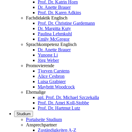
Prof. Dr. Katrin Horn
Dr. Anette Brauer
Prof. Dr. Karen Adkins
Fachdidaktik Englisch
Prof. Dr. Christine Gardemann
Dr. Margitta Kuty
Paulina Lehmkuhl
Emily McGregor
Sprachkompetenz Englisch
Dr. Anette Brauer
Yunong Li
Jörg Weber
Promovierende
Tjorven Carstens
Alice Cesbron
Luisa Grabiger
Maybritt Woodcock
Ehemalige
apl. Prof. Dr. Michael Szczekalla
Prof. Dr. Amei Koll-Stobbe
Prof. Dr. Hartmut Lutz
Studium
Portalseite Studium
Ansprechpartner
Zuständigkeiten A-Z