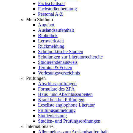
Fachschaftsrat
Fachstudienberatung
Personal A-Z
Mein Studium
Angebot
Auslandsaufenthalt
Bibliothek
Lernwerkstatt
Rückmeldung
Schulpraktische Studien
Schulungen zur Literaturrecherche
Studierendenausweis
Termine & Fristen
Vorlesungsverzeichnis
Prüfungen
Abschlussprüfungen
Formulare des ZPA
Haus- und Abschlussarbeiten
Krankheit bei Prüfungen
Leseliste anglophone Literatur
Prüfungsanmeldung
Studienleistung
Studien- und Prüfungsordnungen
Internationales
Allgemeines zum Auslandsaufenthalt