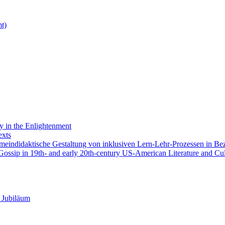
t)
 in the Enlightenment
exts
emeindidaktische Gestaltung von inklusiven Lern-Lehr-Prozessen in Be
ossip in 19th- and early 20th-century US-American Literature and Cul
 Jubiläum