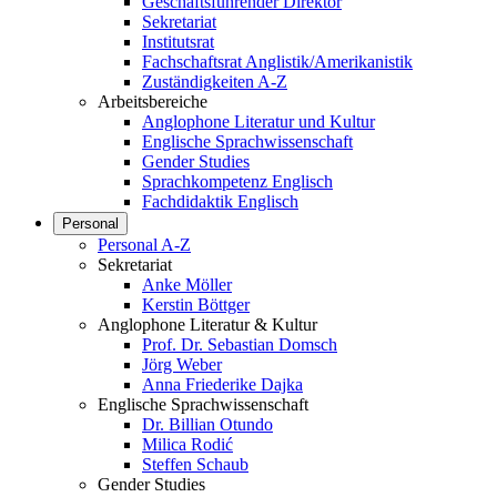
Geschäftsführender Direktor
Sekretariat
Institutsrat
Fachschaftsrat Anglistik/Amerikanistik
Zuständigkeiten A-Z
Arbeitsbereiche
Anglophone Literatur und Kultur
Englische Sprachwissenschaft
Gender Studies
Sprachkompetenz Englisch
Fachdidaktik Englisch
Personal
Personal A-Z
Sekretariat
Anke Möller
Kerstin Böttger
Anglophone Literatur & Kultur
Prof. Dr. Sebastian Domsch
Jörg Weber
Anna Friederike Dajka
Englische Sprachwissenschaft
Dr. Billian Otundo
Milica Rodić
Steffen Schaub
Gender Studies