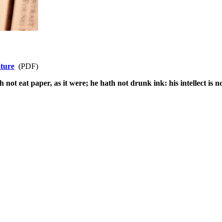
ature
(PDF)
not eat paper, as it were; he hath not drunk ink: his intellect is no