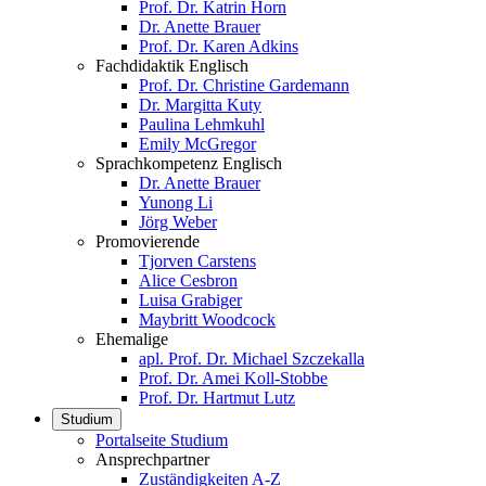
Prof. Dr. Katrin Horn
Dr. Anette Brauer
Prof. Dr. Karen Adkins
Fachdidaktik Englisch
Prof. Dr. Christine Gardemann
Dr. Margitta Kuty
Paulina Lehmkuhl
Emily McGregor
Sprachkompetenz Englisch
Dr. Anette Brauer
Yunong Li
Jörg Weber
Promovierende
Tjorven Carstens
Alice Cesbron
Luisa Grabiger
Maybritt Woodcock
Ehemalige
apl. Prof. Dr. Michael Szczekalla
Prof. Dr. Amei Koll-Stobbe
Prof. Dr. Hartmut Lutz
Studium
Portalseite Studium
Ansprechpartner
Zuständigkeiten A-Z