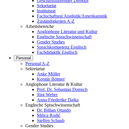
Geschäftsführender Direktor
Sekretariat
Institutsrat
Fachschaftsrat Anglistik/Amerikanistik
Zuständigkeiten A-Z
Arbeitsbereiche
Anglophone Literatur und Kultur
Englische Sprachwissenschaft
Gender Studies
Sprachkompetenz Englisch
Fachdidaktik Englisch
Personal
Personal A-Z
Sekretariat
Anke Möller
Kerstin Böttger
Anglophone Literatur & Kultur
Prof. Dr. Sebastian Domsch
Jörg Weber
Anna Friederike Dajka
Englische Sprachwissenschaft
Dr. Billian Otundo
Milica Rodić
Steffen Schaub
Gender Studies