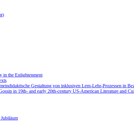
t)
 in the Enlightenment
exts
emeindidaktische Gestaltung von inklusiven Lern-Lehr-Prozessen in Be
ossip in 19th- and early 20th-century US-American Literature and Cul
 Jubiläum