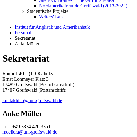
Sherlock Holmes - The Griffin's Forest
Nordamerikafreunde Greifswald (2013-2022)
Studentische Projekte
Writers' Lab
Institut für Anglistik und Amerikanistik
Personal
Sekretariat
Anke Möller
Sekretariat
Raum 1.40 (1. OG links)
Ernst-Lohmeyer-Platz 3
17489 Greifswald (Besuchsanschrift)
17487 Greifswald (Postanschrift)
kontaktifaa
@uni-greifswald
.de
Anke Möller
Tel.: +49 3834 420 3351
moellera
@uni-greifswald
.de