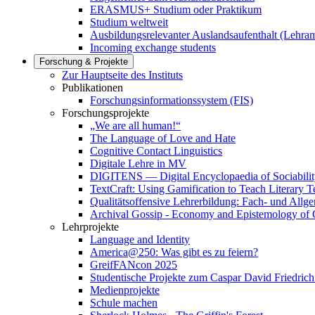
ERASMUS+ Studium oder Praktikum
Studium weltweit
Ausbildungsrelevanter Auslandsaufenthalt (Lehram
Incoming exchange students
Forschung & Projekte
Zur Hauptseite des Instituts
Publikationen
Forschungsinformationssystem (FIS)
Forschungsprojekte
„We are all human!“
The Language of Love and Hate
Cognitive Contact Linguistics
Digitale Lehre in MV
DIGITENS — Digital Encyclopaedia of Sociability
TextCraft: Using Gamification to Teach Literary T
Qualitätsoffensive Lehrerbildung: Fach- und Allg
Archival Gossip - Economy and Epistemology of G
Lehrprojekte
Language and Identity
America@250: Was gibt es zu feiern?
GreifFANcon 2025
Studentische Projekte zum Caspar David Friedrich
Medienprojekte
Schule machen