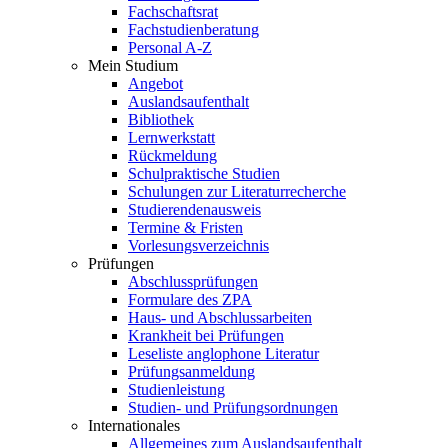
Fachschaftsrat
Fachstudienberatung
Personal A-Z
Mein Studium
Angebot
Auslandsaufenthalt
Bibliothek
Lernwerkstatt
Rückmeldung
Schulpraktische Studien
Schulungen zur Literaturrecherche
Studierendenausweis
Termine & Fristen
Vorlesungsverzeichnis
Prüfungen
Abschlussprüfungen
Formulare des ZPA
Haus- und Abschlussarbeiten
Krankheit bei Prüfungen
Leseliste anglophone Literatur
Prüfungsanmeldung
Studienleistung
Studien- und Prüfungsordnungen
Internationales
Allgemeines zum Auslandsaufenthalt