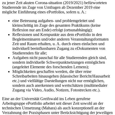
zu jener Zeit akuten Corona-situation (2019/2021) befürworteten
Studierende im Zuge von Umfragen ab Dezember 2019 eine
mögliche Einführung eines ePortfolios, sofern u. A.:
eine Betreuung aufgaben- und problemgeleitet und
kleinschrittig im Zuge des gesamten Praktikums (keine
Reflexion nur am Ende) erfolgt (ortsunabhängig);
Reflexionen und Kernpunkte aus dem ePortfolio in den
Begleitseminaren und/oder anderen Veranstaltungsformaten
Zeit und Raum erhalten, u. A. durch einen einfachen und
individuell beeinflussbaren Zugang zu eDokumenten von
Studierenden für alle;
Aufgaben nicht pauschal für alle Studierenden gleich sind,
sondern individuelle Schwerpunktsetzungen ermöglichen
(angeleitet Elemente des forschenden Lernens);
Möglichkeiten geschaffen werden, die über reine
Schreibarbeiten hinausgehen (klassischer Bericht/Hausarbeit
etc.) und vielfältige Darstellungen nicht nur ermöglichen,
sondern auch anerkennen und wertschätzen (multimedialer
Zugang via Video, Audio, Notizen, Fotostrecken etc.).
Eine an der Universität Greifswald ins Leben gerufene
Arbeitsgruppe ePortfolio arbeitet seit dieser Zeit sowohl an der
technischen Umsetzung (Mahara) als auch konzeptionell an der
Verzahnung der Praxisphasen unter Berücksichtigung der jeweiligen