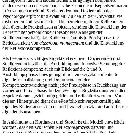
durchgeführt und mit studentischen Befragungen kombiniert.
Zudem werden erste seminaristische Elemente in Begleitseminaren
in Zusammenarbeit mit Studierenden und Dozierenden der
Psychologie erprobt und evaluiert. Zu den an der Universität viel
diskutierten und favorisierten Themenfeldern, deren Reflexionen
sich über alle Praxisphasen anbieten, gehören die Entwicklung der
Lehrer*innenpersönlichkeit (besonderes Anliegen der
Studierendenschaft), das Rollenverständnis je Praxisphase, die
Bedeutsamkeit von
classroom management
und die Entwicklung
der Reflexionskompetenz.
Als besonders wichtiges Projektziel erscheint Dozierenden und
Studierenden letztlich die Ausbildung und intensive Schulung der
Reflexionskompetenz auch mit Blick auf die 2 und 3.
Ausbildungsphase. Dies gelingt durch eine ergebnisorientierte
digitale Visualisierung und Dokumentation der
Kompetenzentwicklung nach jeder Praxisphase in Rückbezug zur
vorherigen Praxisphase. In den jeweiligen Begleitseminaren sollen
Aspekte daraus gezielt aufgegriffen und reflektiert werden. Vor
diesem Hintergrund dient das ePortfolio schwerpunktmäßig als
digitales Reflexionsinstrument mit flexibel einsetz- und aufrufbaren
digitalen Bausteinen.
In Anlehnung an Korthagen und Storch ist ein Modell entwickelt
worden, das den zyklischen Reflexionsprozess darstellt und
Elemente der Ressourcenorientierung mitberücksichtigt. Jede