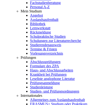
Fachstudienberatung
Personal A-Z
Mein Studium
Angebot
Auslandsaufenthalt
Bibliothek
Lernwerkstatt
Rückmeldung
Schulpraktische Studien
Schulungen zur Literaturrecherche
Studierendenausweis
Termine & Fristen
Vorlesungsverzeichnis
Prüfungen
Abschlussprüfungen
Formulare des ZPA
Haus- und Abschlussarbeiten
Krankheit bei Prüfungen
Leseliste anglophone Literatur
Prüfungsanmeldung
Studienleistung
Studien- und Prüfungsordnungen
Internationales
Allgemeines zum Auslandsaufenthalt
ERASMUS+ Studium oder Praktikum