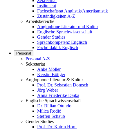
Sekretariat
Institutsrat
Fachschaftsrat Anglistik/Amerikanistik
Zuständigkeiten A-Z
Arbeitsbereiche
Anglophone Literatur und Kultur
Englische Sprachwissenschaft
Gender Studies
Sprachkompetenz Englisch
Fachdidaktik Englisch
Personal
Personal A-Z
Sekretariat
Anke Möller
Kerstin Böttger
Anglophone Literatur & Kultur
Prof. Dr. Sebastian Domsch
Jörg Weber
Anna Friederike Dajka
Englische Sprachwissenschaft
Dr. Billian Otundo
Milica Rodić
Steffen Schaub
Gender Studies
Prof. Dr. Katrin Horn