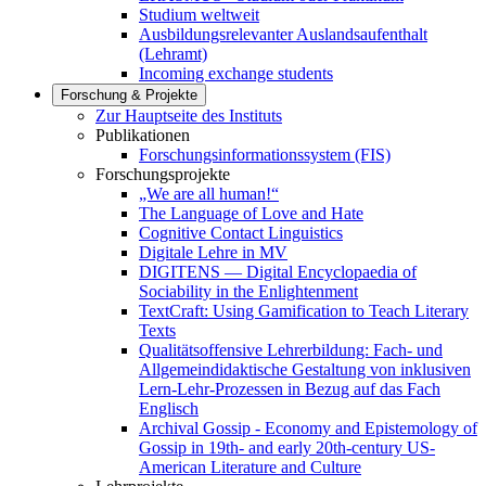
Studium weltweit
Ausbildungsrelevanter Auslandsaufenthalt
(Lehramt)
Incoming exchange students
Forschung & Projekte
Zur Hauptseite des Instituts
Publikationen
Forschungsinformationssystem (FIS)
Forschungsprojekte
„We are all human!“
The Language of Love and Hate
Cognitive Contact Linguistics
Digitale Lehre in MV
DIGITENS — Digital Encyclopaedia of
Sociability in the Enlightenment
TextCraft: Using Gamification to Teach Literary
Texts
Qualitätsoffensive Lehrerbildung: Fach- und
Allgemeindidaktische Gestaltung von inklusiven
Lern-Lehr-Prozessen in Bezug auf das Fach
Englisch
Archival Gossip - Economy and Epistemology of
Gossip in 19th- and early 20th-century US-
American Literature and Culture