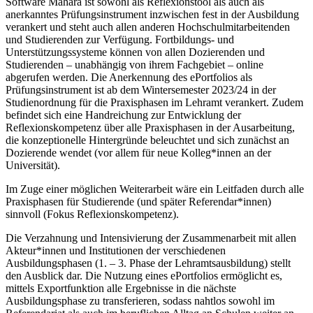
Software Mahara ist sowohl als Reflexionstool als auch als
anerkanntes Prüfungsinstrument inzwischen fest in der Ausbildung
verankert und steht auch allen anderen Hochschulmitarbeitenden
und Studierenden zur Verfügung. Fortbildungs- und
Unterstützungssysteme können von allen Dozierenden und
Studierenden – unabhängig von ihrem Fachgebiet – online
abgerufen werden. Die Anerkennung des ePortfolios als
Prüfungsinstrument ist ab dem Wintersemester 2023/24 in der
Studienordnung für die Praxisphasen im Lehramt verankert. Zudem
befindet sich eine Handreichung zur Entwicklung der
Reflexionskompetenz über alle Praxisphasen in der Ausarbeitung,
die konzeptionelle Hintergründe beleuchtet und sich zunächst an
Dozierende wendet (vor allem für neue Kolleg*innen an der
Universität).
Im Zuge einer möglichen Weiterarbeit wäre ein Leitfaden durch alle
Praxisphasen für Studierende (und später Referendar*innen)
sinnvoll (Fokus Reflexionskompetenz).
Die Verzahnung und Intensivierung der Zusammenarbeit mit allen
Akteur*innen und Institutionen der verschiedenen
Ausbildungsphasen (1. – 3. Phase der Lehramtsausbildung) stellt
den Ausblick dar. Die Nutzung eines ePortfolios ermöglicht es,
mittels Exportfunktion alle Ergebnisse in die nächste
Ausbildungsphase zu transferieren, sodass nahtlos sowohl im