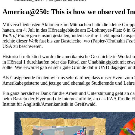
America@250: This is how we observed I
Mit verschiedensten Aktionen zum Mitmachen hatte die kleine Grupp
hatten, am 4. Juli in das Hörsaalgebäude am E-Lohmeyer-Platz 6 in 
Walk of Fame
gemeinsam gestalten, indem sie ihre Lieblingsschausp
reichte dieser
Walk
fast bis zur Bastelecke, wo (Papier-)Truthahn
Fea
USA zu beschweren.
Historisch reflektiert wurde die amerikanische Geschichte in Work
in Hörsaal 1 durchlaufen oder das Rätsel zur Unabhängigkeit mit etwa
sollte. Wie erwartet gab es sehr gute Gründe dafür UND dagegen und 
Als Gastgebende freuten wir uns sehr darüber, dass unser Event zum
Amerikabegeisterte und jetzige und ehemalige Studierende und Lehre
Ein ganz herzlicher Dank für die Arbeit und Unterstützung geht an da
beim Basteln der Flyer und die Internetauftritte, an das IfAA für die 
Institut für Anglistik/Amerikanistik in Greifswald.