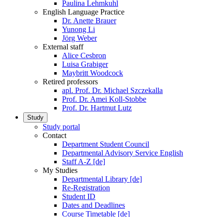
Paulina Lehmkuhl
English Language Practice
Dr. Anette Brauer
Yunong Li
Jörg Weber
External staff
Alice Cesbron
Luisa Grabiger
Maybritt Woodcock
Retired professors
apl. Prof. Dr. Michael Szczekalla
Prof. Dr. Amei Koll-Stobbe
Prof. Dr. Hartmut Lutz
Study
Study portal
Contact
Department Student Council
Departmental Advisory Service English
Staff A-Z [de]
My Studies
Departmental Library [de]
Re-Registration
Student ID
Dates and Deadlines
Course Timetable [de]