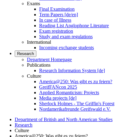
Exams
Final Examination
Term Papers [de/en]
In case of Illness
Reading List Anglophone Literature
Exam registration
Study and exam regulations
International
Incoming exchange students
Research
Department Homepage
Publications
Research Information System [de]
Culture
America@250: Was gibt es zu feiern?
GreifFANcon 2025
Applied Romanticism: Projects
Media projects [de]
Sherlock Holmes - The Griffin's Forest
Nordamerikafreunde Greifswald e.V.
Department of British and North American Studies
Research
Culture
America@250: Was gibt es zu feiern?