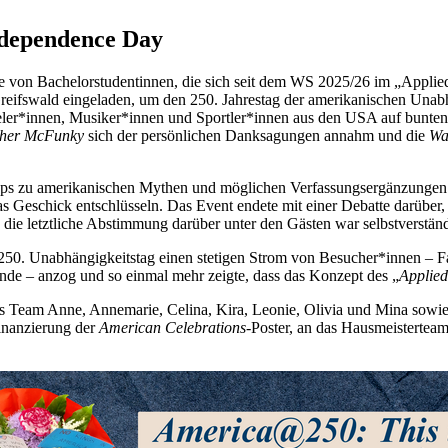
ndependence Day
e von Bachelorstudentinnen, die sich seit dem WS 2025/26 im „Applie
Greifswald eingeladen, um den 250. Jahrestag der amerikanischen Una
ieler*innen, Musiker*innen und Sportler*innen aus den USA auf bunte
ther McFunky
sich der persönlichen Danksagungen annahm und die
Wa
shops zu amerikanischen Mythen und möglichen Verfassungsergänzungen.
s Geschick entschlüsseln. Das Event endete mit einer Debatte darüber,
die letztliche Abstimmung darüber unter den Gästen war selbstverständ
 250. Unabhängigkeitstag einen stetigen Strom von Besucher*innen – F
nde – anzog und so einmal mehr zeigte, dass das Konzept des „
Applied
s Team Anne, Annemarie, Celina, Kira, Leonie, Olivia und Mina sowie i
Finanzierung der
American Celebrations
-Poster, an das Hausmeisterte