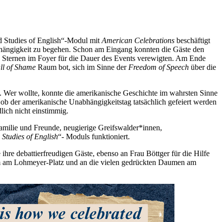
d Studies of English“-Modul mit
American Celebrations
beschäftigt
bhängigkeit zu begehen. Schon am Eingang konnten die Gäste den
n Sternen im Foyer für die Dauer des Events verewigten. Am Ende
ll of Shame
Raum bot, sich im Sinne der
Freedom of Speech
über die
 Wer wollte, konnte die amerikanische Geschichte im wahrsten Sinne
 ob der amerikanische Unabhängigkeitstag tatsächlich gefeiert werden
lich nicht einstimmig.
amilie und Freunde, neugierige Greifswalder*innen,
 Studies of English
“- Moduls funktioniert.
hre debattierfreudigen Gäste, ebenso an Frau Böttger für die Hilfe
am am Lohmeyer-Platz und an die vielen gedrückten Daumen am