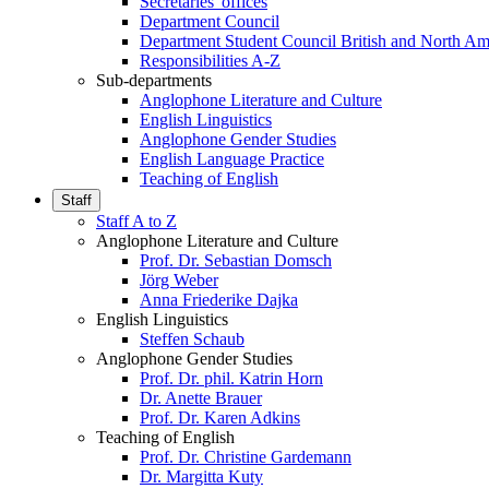
Secretaries' offices
Department Council
Department Student Council British and North Am
Responsibilities A-Z
Sub-departments
Anglophone Literature and Culture
English Linguistics
Anglophone Gender Studies
English Language Practice
Teaching of English
Staff
Staff A to Z
Anglophone Literature and Culture
Prof. Dr. Sebastian Domsch
Jörg Weber
Anna Friederike Dajka
English Linguistics
Steffen Schaub
Anglophone Gender Studies
Prof. Dr. phil. Katrin Horn
Dr. Anette Brauer
Prof. Dr. Karen Adkins
Teaching of English
Prof. Dr. Christine Gardemann
Dr. Margitta Kuty